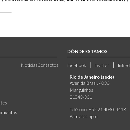
DÓNDE ESTAMOS
Noticias
Contactos
facebook
twitter
linked
Rio de Janeiro (sede)
Avenida Brasil, 4036
Manguinhos
21040-361
ntes
Teléfono: +55 21 4040-4418
imientos
8am a las 5pm