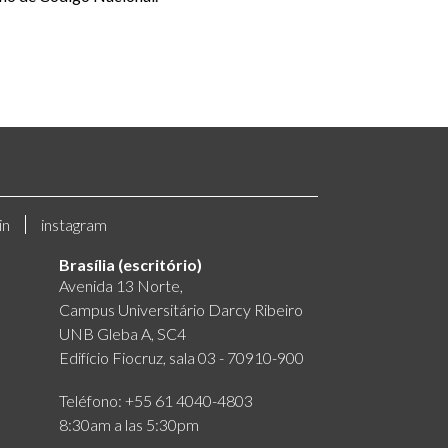
in
instagram
Brasília (escritório)
Avenida 13 Norte,
Campus Universitário Darcy Ribeiro
UNB Gleba A, SC4
Edifício Fiocruz, sala 03 - 70910-900
Teléfono: +55 61 4040-4803
8:30am a las 5:30pm