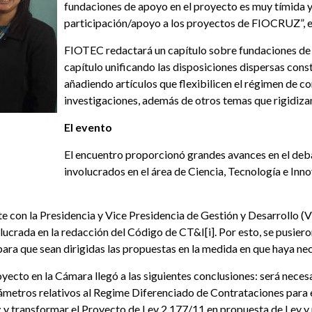
fundaciones de apoyo en el proyecto es muy tímida y
participación/apoyo a los proyectos de FIOCRUZ”, ex
FIOTEC redactará un capítulo sobre fundaciones de
capítulo unificando las disposiciones dispersas cons
añadiendo artículos que flexibilicen el régimen de c
investigaciones, además de otros temas que rigidizan
El evento
El encuentro proporcionó grandes avances en el deb
involucrados en el área de Ciencia, Tecnología e Inno
con la Presidencia y Vice Presidencia de Gestión y Desarrollo (VP
rada en la redacción del Código de CT&I[i]. Por esto, se pusieron 
ara que sean dirigidas las propuestas en la medida en que haya ne
oyecto en la Cámara llegó a las siguientes conclusiones: será nece
ámetros relativos al Regime Diferenciado de Contrataciones para e
; y transformar el Proyecto de Ley 2.177/11 en propuesta de Ley y