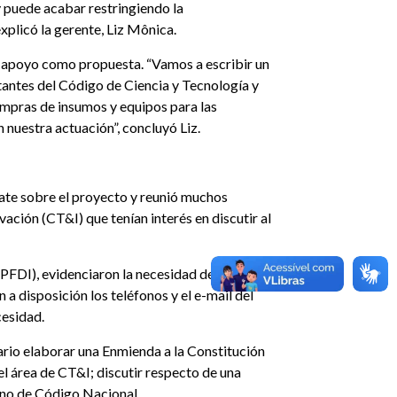
 puede acabar restringiendo la
plicó la gerente, Liz Mônica.
 apoyo como propuesta. “Vamos a escribir un
tantes del Código de Ciencia y Tecnología y
ompras de insumos y equipos para las
 nuestra actuación”, concluyó Liz.
ate sobre el proyecto y reunió muchos
vación (CT&I) que tenían interés en discutir al
FDI), evidenciaron la necesidad de la
a disposición los teléfonos y el e-mail del
cesidad.
sario elaborar una Enmienda a la Constitución
l área de CT&I; discutir respecto de una
 no de Código Nacional.