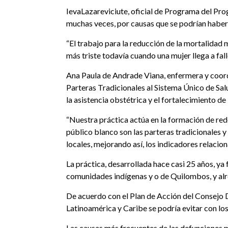
IevaLazareviciute, oficial de Programa del Pr
muchas veces, por causas que se podrían haber 
“El trabajo para la reducción de la mortalida
más triste todavía cuando una mujer llega a fall
Ana Paula de Andrade Viana, enfermera y coord
Parteras Tradicionales al Sistema Único de Sal
la asistencia obstétrica y el fortalecimiento d
“Nuestra práctica actúa en la formación de red
público blanco son las parteras tradicionales 
locales, mejorando así, los indicadores relacion
La práctica, desarrollada hace casi 25 años, y
comunidades indígenas y o de Quilombos, y alre
De acuerdo con el Plan de Acción del Consejo 
Latinoamérica y Caribe se podría evitar con lo
Las causas más frecuentes de las defunciones m