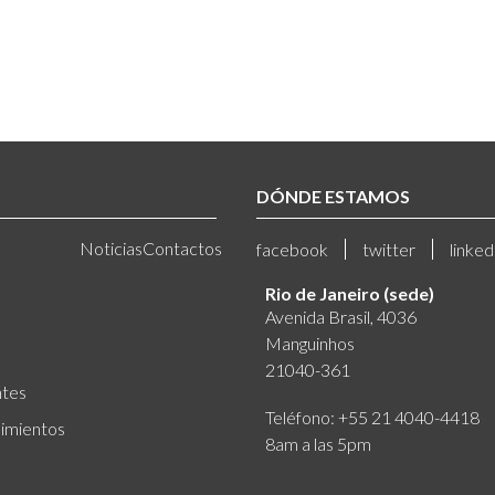
DÓNDE ESTAMOS
Noticias
Contactos
facebook
twitter
linked
Rio de Janeiro (sede)
Avenida Brasil, 4036
Manguinhos
21040-361
ntes
Teléfono: +55 21 4040-4418
imientos
8am a las 5pm