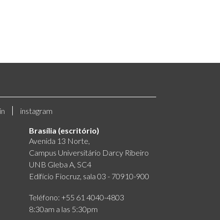
in
instagram
Brasília (escritório)
Avenida 13 Norte,
Campus Universitário Darcy Ribeiro
UNB Gleba A, SC4
Edifício Fiocruz, sala 03 - 70910-900
Teléfono: +55 61 4040-4803
8:30am a las 5:30pm