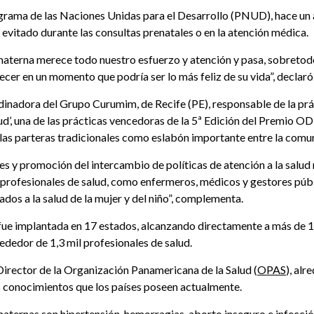
ograma de las Naciones Unidas para el Desarrollo (PNUD), hace un 
evitado durante las consultas prenatales o en la atención médica.
d materna merece todo nuestro esfuerzo y atención y pasa, sobret
ecer en un momento que podría ser lo más feliz de su vida”, declaró
inadora del Grupo Curumim, de Recife (PE), responsable de la prác
ud’, una de las prácticas vencedoras de la 5ª Edición del Premio O
e las parteras tradicionales como eslabón importante entre la comun
es y promoción del intercambio de políticas de atención a la salud 
y profesionales de salud, como enfermeros, médicos y gestores públ
ados a la salud de la mujer y del niño”, complementa.
a fue implantada en 17 estados, alcanzando directamente a más de 1
dedor de 1,3 mil profesionales de salud.
Director de la Organización Panamericana de la Salud (
OPAS
), al
s conocimientos que los países poseen actualmente.
aternas son hipertensión, hemorragias, aborto inseguro e infecció