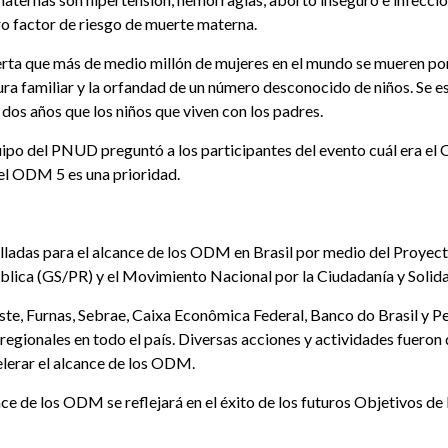
tro factor de riesgo de muerte materna.
rta que más de medio millón de mujeres en el mundo se mueren por
ra familiar y la orfandad de un número desconocido de niños. Se es
os años que los niños que viven con los padres.
quipo del PNUD preguntó a los participantes del evento cuál era el 
 el ODM 5 es una prioridad.
adas para el alcance de los ODM en Brasil por medio del Proyec
pública (GS/PR) y el Movimiento Nacional por la Ciudadanía y Sol
te, Furnas, Sebrae, Caixa Econômica Federal, Banco do Brasil y Pet
gionales en todo el país. Diversas acciones y actividades fueron 
elerar el alcance de los ODM.
nce de los ODM se reflejará en el éxito de los futuros Objetivos d