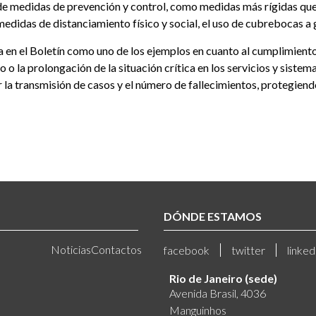
 de medidas de prevención y control, como medidas más rígidas que r
didas de distanciamiento físico y social, el uso de cubrebocas a g
ra en el Boletín como uno de los ejemplos en cuanto al cumplimient
o la prolongación de la situación crítica en los servicios y siste
 la transmisión de casos y el número de fallecimientos, protegiendo 
DÓNDE ESTAMOS
Noticias
Contactos
facebook
twitter
linked
Rio de Janeiro (sede)
Avenida Brasil, 4036
Manguinhos