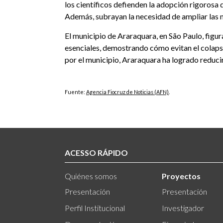
los científicos defienden la adopción rigorosa
Además, subrayan la necesidad de ampliar las me
El municipio de Araraquara, en São Paulo, figu
esenciales, demostrando cómo evitan el colapso 
por el municipio, Araraquara ha logrado reducir
Fuente:
Agencia Fiocruz de Noticias (AFN)
.
ACESSO RÁPIDO
Quiénes somos
Proyectos
Presentación
Presentación
Perfil Institucional
Investigador