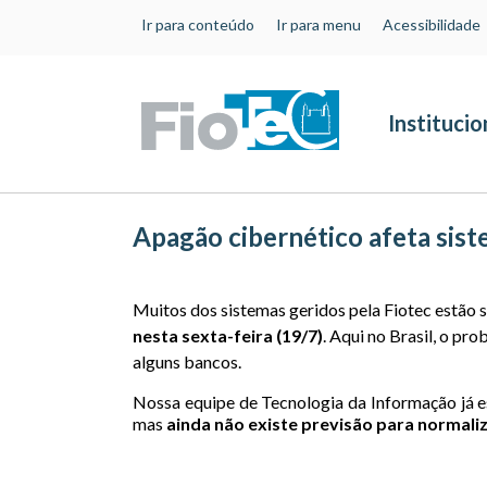
Ir para conteúdo
Ir para menu
Acessibilidade
Institucio
Apagão cibernético afeta sist
Sistemas
Muitos dos sistemas geridos pela Fiotec estão 
nesta sexta-feira (19/7)
. Aqui no Brasil, o pr
alguns bancos.
Nossa equipe de Tecnologia da Informação já e
mas
ainda não existe previsão para normali