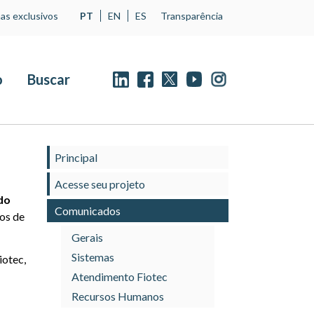
as exclusivos
PT
EN
ES
Transparência
o
Buscar
Principal
Acesse seu projeto
do
Comunicados
vos de
Gerais
Sistemas
iotec,
Atendimento Fiotec
Recursos Humanos