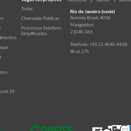
Todas
Rio de Janeiro (sede)
Avenida Brasil, 4036
es
Chamadas Públicas
Manguinhos
s
Processos Seletivos
21040-361
Simplificados
dimentos
Telefone: +55 21 4040-4418
aque
8h às 17h
à
ntes
ovid-19