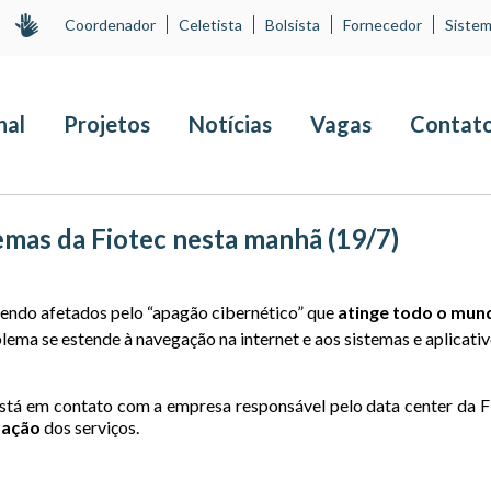
Coordenador
Celetista
Bolsista
Fornecedor
Sistem
nal
Projetos
Notícias
Vagas
Contat
emas da Fiotec nesta manhã (19/7)
sendo afetados pelo “apagão cibernético” que
atinge todo o mun
oblema se estende à navegação na internet e aos sistemas e aplicati
stá em contato com a empresa responsável pelo data center da F
zação
dos serviços.