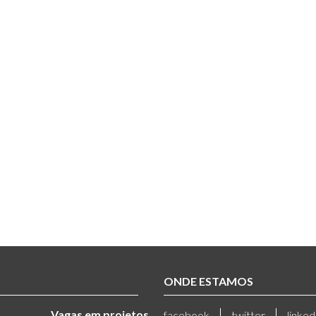
ONDE ESTAMOS
Vagas em projetos
facebook
twitter
linked