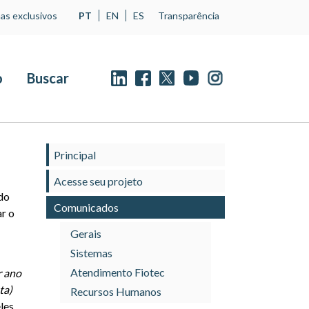
as exclusivos
PT
EN
ES
Transparência
o
Buscar
Principal
Acesse seu projeto
 do
Comunicados
ar o
Gerais
Sistemas
Atendimento Fiotec
r ano
ta)
Recursos Humanos
les