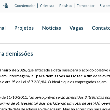
Coordenador
Celetista
Bolsista
Fornecedor
Sistem
nal
Projetos
Notícias
Vagas
Contat
ara demissões
janeiro de 2026
, que antecede a data base para o acordo coletivo
cos em Enfermagem/RJ,
para demissões na Fiotec
, a fim de se evit
 o art. 9º da Lei nº 7.238/84. O ideal é que os empregados sejam
06 de 11/10/2011,
“ao aviso prévio serão acrescidos 3 (três) dias po
ximo de 60 (sessenta) dias, perfazendo um total de até 90 (noven
derá da data de admissão de cada um. Não há acréscimo para aque