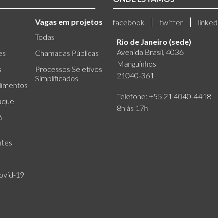
Vagas em projetos
facebook
twitter
linked
Todas
Rio de Janeiro (sede)
Avenida Brasil, 4036
es
Chamadas Públicas
Manguinhos
s
Processos Seletivos
21040-361
Simplificados
dimentos
Telefone: +55 21 4040-4418
aque
8h às 17h
à
ntes
ovid-19