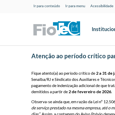
Ir para conteúdo
Ir para menu
Acessibilidade
Institucio
Atenção ao período crítico p
Recursos humanos
Fique atento(a) ao período crítico de
2 a 31 de 
Senalba/RJ e Sindicato dos Auxiliares e Técni
pagamento de indenização adicional de que trata
demitidos a partir de
2 de fevereiro de 2026
.
Observa-se ainda que, em razão da Lei nº 12.5
de serviço prestado na mesma empresa, até o má
dias”
. Assim, a contagem do Aviso Prévio depen