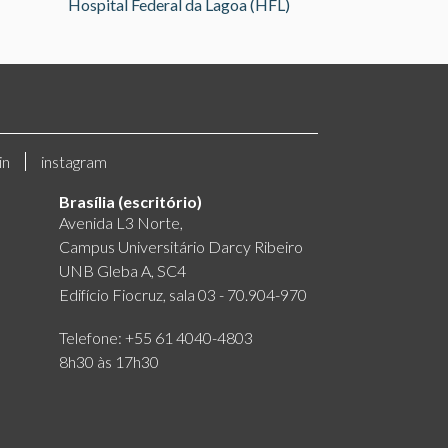
Hospital Federal da Lagoa (HFL)
in
instagram
Brasília (escritório)
Avenida L3 Norte,
Campus Universitário Darcy Ribeiro
UNB Gleba A, SC4
Edifício Fiocruz, sala 03 - 70.904-970
Telefone: +55 61 4040-4803
8h30 às 17h30