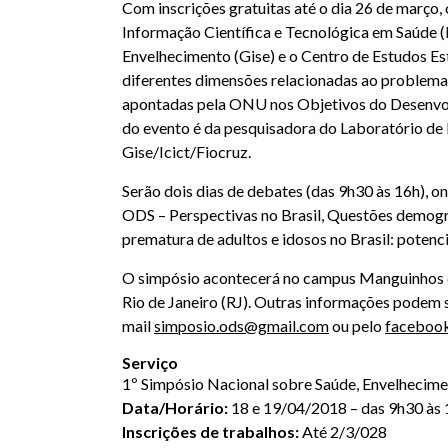
Com inscrições gratuitas até o dia 26 de março,
Informação Científica e Tecnológica em Saúde (
Envelhecimento (Gise) e o Centro de Estudos Es
diferentes dimensões relacionadas ao problema
apontadas pela ONU nos Objetivos do Desenvolv
do evento é da pesquisadora do Laboratório de
Gise/Icict/Fiocruz.
Serão dois dias de debates (das 9h30 às 16h),
ODS – Perspectivas no Brasil, Questões demográ
prematura de adultos e idosos no Brasil: potenci
O simpósio acontecerá no campus Manguinhos da 
Rio de Janeiro (RJ). Outras informações podem s
mail
simposio.ods@gmail.com
ou pelo
faceboo
Serviço
1º Simpósio Nacional sobre Saúde, Envelhecime
Data/Horário:
18 e 19/04/2018 – das 9h30 às 
Inscrições de trabalhos:
Até 2/3/028