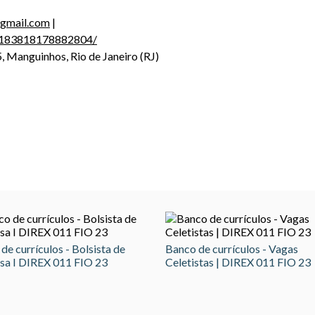
gmail.com
|
s/183818178882804/
, Manguinhos, Rio de Janeiro (RJ)
de currículos - Bolsista de
Banco de currículos - Vagas
sa I DIREX 011 FIO 23
Celetistas | DIREX 011 FIO 23