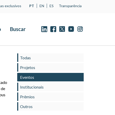
as exclusivos
PT
EN
ES
Transparência
o
Buscar
Todas
Projetos
Eventos
tado
Institucionais
 de
pus
Prêmios
Outros