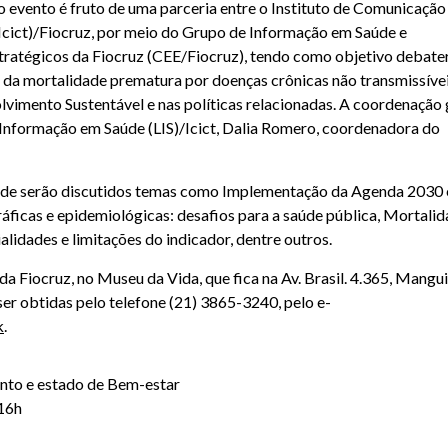
 o evento é fruto de uma parceria entre o Instituto de Comunicação
Icict)/Fiocruz, por meio do Grupo de Informação em Saúde e
tratégicos da Fiocruz (CEE/Fiocruz), tendo como objetivo debater
 da mortalidade prematura por doenças crônicas não transmissíve
imento Sustentável e nas políticas relacionadas. A coordenação 
 Informação em Saúde (LIS)/Icict, Dalia Romero, coordenadora do
 onde serão discutidos temas como Implementação da Agenda 2030 
ficas e epidemiológicas: desafios para a saúde pública, Mortali
alidades e limitações do indicador, dentre outros.
Fiocruz, no Museu da Vida, que fica na Av. Brasil. 4.365, Mangui
er obtidas pelo telefone (21) 3865-3240, pelo e-
k
.
nto e estado de Bem-estar
16h