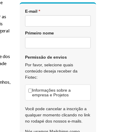
 e
E-mail
*
 as
is
geral
Primeiro nome
e dos
Permissão de envios
dade
Por favor, selecione quais
conteúdo deseja receber da
Fiotec:
nhos,
Informações sobre a
empresa e Projetos
Você pode cancelar a inscrição a
qualquer momento clicando no link
no rodapé dos nossos e-mails.
Nós usamos Mailchimp como