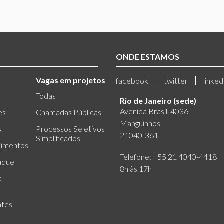
ONDE ESTAMOS
Vagas em projetos
facebook
twitter
linked
Todas
Rio de Janeiro (sede)
Avenida Brasil, 4036
es
Chamadas Públicas
Manguinhos
s
Processos Seletivos
21040-361
Simplificados
dimentos
Telefone: +55 21 4040-4418
aque
8h às 17h
à
ntes