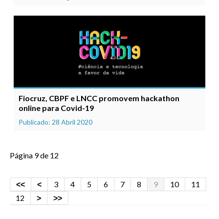
Fiocruz, CBPF e LNCC promovem hackathon
online para Covid-19
Publicado: 28 Abril 2020
Página 9 de 12
3
4
5
6
7
8
9
10
11
12