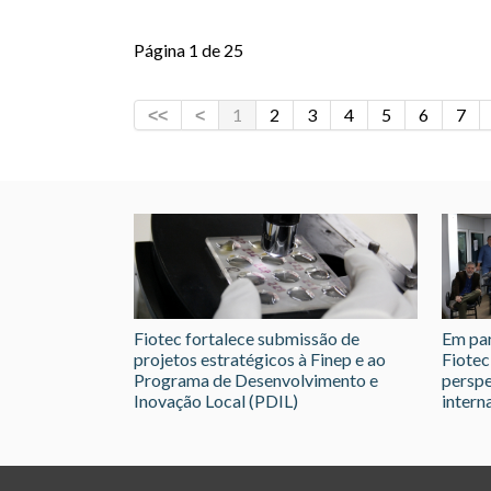
Página 1 de 25
1
2
3
4
5
6
7
Fiotec fortalece submissão de
Em par
projetos estratégicos à Finep e ao
Fiotec
Programa de Desenvolvimento e
perspe
Inovação Local (PDIL)
intern