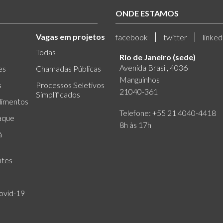
ONDE ESTAMOS
Vagas em projetos
facebook
twitter
linked
Todas
Rio de Janeiro (sede)
Avenida Brasil, 4036
es
Chamadas Públicas
Manguinhos
s
Processos Seletivos
21040-361
Simplificados
dimentos
Telefone: +55 21 4040-4418
aque
8h às 17h
à
ntes
ovid-19