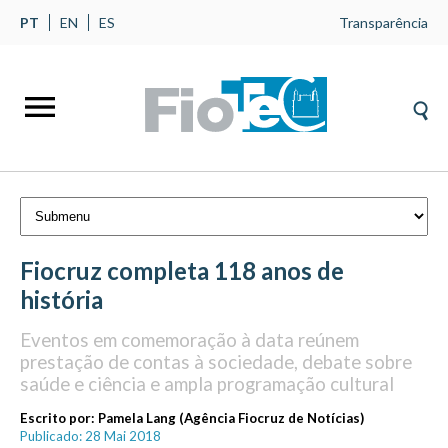
PT
EN
ES
Transparência
Fiocruz completa 118 anos de
história
Eventos em comemoração à data reúnem
prestação de contas à sociedade, debate sobre
saúde e ciência e ampla programação cultural
Escrito por:
Pamela Lang (Agência Fiocruz de Notícias)
Publicado: 28 Mai 2018