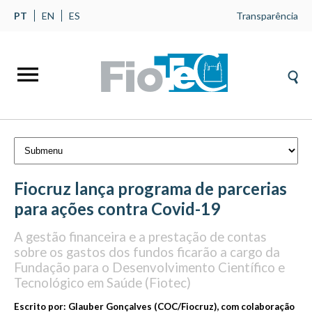
PT
EN
ES
Transparência
Fiocruz lança programa de parcerias
para ações contra Covid-19
A gestão financeira e a prestação de contas
sobre os gastos dos fundos ficarão a cargo da
Fundação para o Desenvolvimento Científico e
Tecnológico em Saúde (Fiotec)
Escrito por:
Glauber Gonçalves (COC/Fiocruz), com colaboração