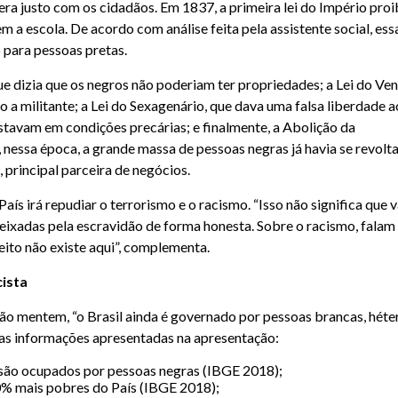
era justo com os cidadãos. Em 1837, a primeira lei do Império proi
 a escola. De acordo com análise feita pela assistente social, ess
o para pessoas pretas.
que dizia que os negros não poderiam ter propriedades; a Lei do Ven
 a militante; a Lei do Sexagenário, que dava uma falsa liberdade a
stavam em condições precárias; e finalmente, a Abolição da
, nessa época, a grande massa de pessoas negras já havia se revolt
, principal parceira de negócios.
aís irá repudiar o terrorismo e o racismo. “Isso não significa que v
ixadas pela escravidão de forma honesta. Sobre o racismo, falam
ito não existe aqui”, complementa.
cista
ão mentem, “o Brasil ainda é governado por pessoas brancas, héte
umas informações apresentadas na apresentação:
 são ocupados por pessoas negras (IBGE 2018);
10% mais pobres do País (IBGE 2018);