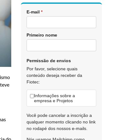
E-mail
*
Primeiro nome
Permissão de envios
Por favor, selecione quais
conteúdo deseja receber da
cismo
Fiotec:
 teve
Informações sobre a
empresa e Projetos
Você pode cancelar a inscrição a
nas
qualquer momento clicando no link
no rodapé dos nossos e-mails.
ria do
Nós usamos Mailchimp como