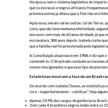
Na época, nem o sistema legislativo do Império 
que os escravos e negros africanos frequentassem
primeira norma já ditava que o País não era feit
Após essa, vieram várias outras: Lei de Terras, 
Livre, que não teve nenhuma efetividade, segundo
escravos com mais de 60 anos de idade, já que e
escravatura, 388 anos depois. Isabela conta que
que a família real foi pressionada pela Inglaterra
A Constituição atual nasce em 1988, e diz que o P
combatê-lo. O Brasil não combate as mazelas de
somos miscigenados e que esse tipo de preconce
Estatísticas mostram a face de um Brasil ra
De acordo com Isabela Chaves, as estatísticas n
cis e – majoritariamente – católicas”. Veja alg
Apenas 29,9% dos cargos de gerência no Brasil
3 em cada 4 brasileiros negros estão entre os 