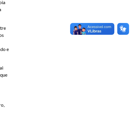
bia
a
tre
os
ado e
ai
 que
ro,