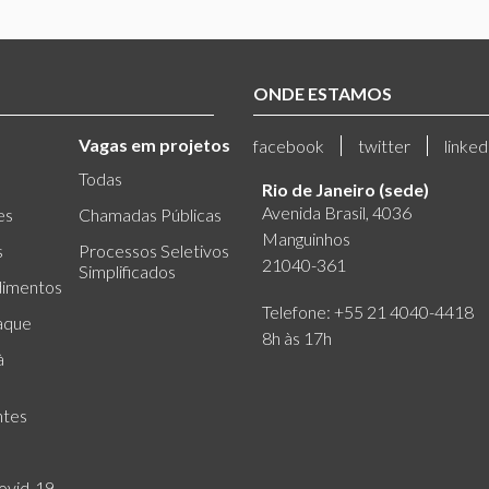
ONDE ESTAMOS
Vagas em projetos
facebook
twitter
linked
Todas
Rio de Janeiro (sede)
Avenida Brasil, 4036
es
Chamadas Públicas
Manguinhos
s
Processos Seletivos
21040-361
Simplificados
dimentos
Telefone: +55 21 4040-4418
aque
8h às 17h
à
ntes
ovid-19