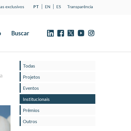
as exclusivos
PT
EN
ES
Transparência
o
Buscar
Todas
la
Projetos
Eventos
Institucionais
Prêmios
Outros