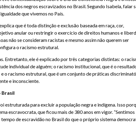
stência dos negros escravizados no Brasil. Segundo Isabela, falar 
igualdade que vivemos no País.
 explica que é toda distinção e exclusão baseada em raça, cor,
etivo anular ou restringir o exercício de direitos humanos e liber
ssoas não se consideram racistas e mesmo assim não querem ser
nfigura o racismo estrutural.
 Entretanto, ele é explicado por três categorias distintas: o raci
de individual de alguém; o racismo institucional, que é o resultad
e o racismo estrutural, que é um conjunto de práticas discriminató
nte e inconsciente.
 Brasil
oi estruturada para excluir a população negra e indígena. Isso por
ema escravocrata, que ficou mais de 380 anos em vigor. “Sentimos
s tempo de escravidão no Brasil do que o próprio sistema democrat