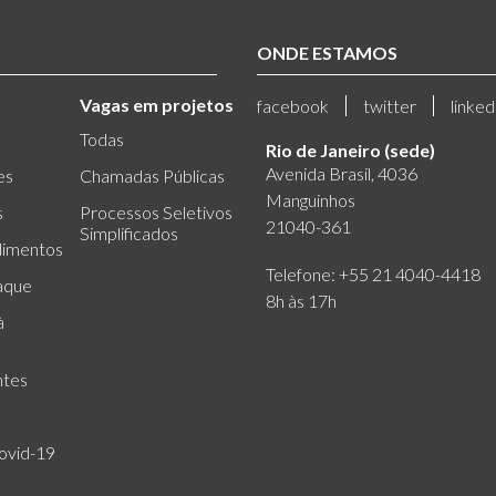
ONDE ESTAMOS
Vagas em projetos
facebook
twitter
linked
Todas
Rio de Janeiro (sede)
Avenida Brasil, 4036
es
Chamadas Públicas
Manguinhos
s
Processos Seletivos
21040-361
Simplificados
dimentos
Telefone: +55 21 4040-4418
aque
8h às 17h
à
ntes
ovid-19