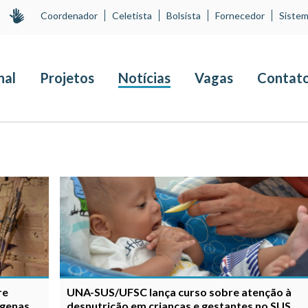
Coordenador
Celetista
Bolsista
Fornecedor
Sistem
nal
Projetos
Notícias
Vagas
Contat
re
UNA-SUS/UFSC lança curso sobre atenção à
ígenas
desnutrição em crianças e gestantes no SUS