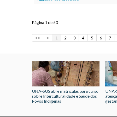
Página 1 de 50
1
2
3
4
5
6
7
UNA-SUS abre matrículas para curso
UNA-S
sobre Interculturalidade e Saúde dos
atençã
Povos Indígenas
gestan