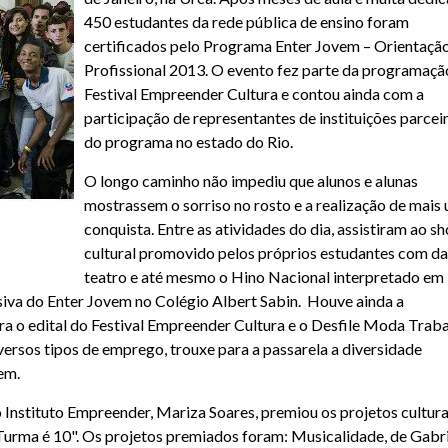
450 estudantes da rede pública de ensino foram
certificados pelo Programa Enter Jovem – Orientaçã
Profissional 2013. O evento fez parte da programação
Festival Empreender Cultura e contou ainda com a
participação de representantes de instituições parcei
do programa no estado do Rio.
O longo caminho não impediu que alunos e alunas
mostrassem o sorriso no rosto e a realização de mais
conquista. Entre as atividades do dia, assistiram ao s
cultural promovido pelos próprios estudantes com da
teatro e até mesmo o Hino Nacional interpretado em
lusiva do Enter Jovem no Colégio Albert Sabin. Houve ainda a
ra o edital do Festival Empreender Cultura e o Desfile Moda Traba
versos tipos de emprego, trouxe para a passarela a diversidade
em.
o Instituto Empreender, Mariza Soares, premiou os projetos cultura
rma é 10". Os projetos premiados foram: Musicalidade, de Gabri