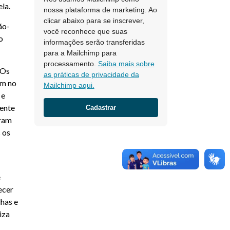
la.
nossa plataforma de marketing. Ao
clicar abaixo para se inscrever,
ão-
você reconhece que suas
o
informações serão transferidas
para a Mailchimp para
processamento.
Saiba mais sobre
Os
as práticas de privacidade da
ém no
Mailchimp aqui.
 e
rente
eram
 os
e
ecer
lhas e
iza