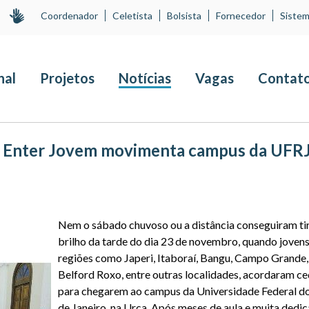
Coordenador
Celetista
Bolsista
Fornecedor
Sistem
nal
Projetos
Notícias
Vagas
Contat
do Enter Jovem movimenta campus da UFRJ
Nem o sábado chuvoso ou a distância conseguiram tir
brilho da tarde do dia 23 de novembro, quando jovens
regiões como Japeri, Itaboraí, Bangu, Campo Grande,
Belford Roxo, entre outras localidades, acordaram c
para chegarem ao campus da Universidade Federal do
de Janeiro, na Urca. Após meses de aula e muita dedic