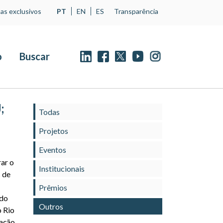
as exclusivos
PT
EN
ES
Transparência
o
Buscar
;
Todas
Projetos
Eventos
ar o
Institucionais
 de
Prêmios
edo
Outros
 Rio
ação,