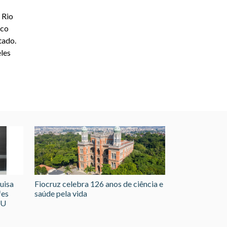
 Rio
ico
tado.
eles
uisa
Fiocruz celebra 126 anos de ciência e
fes
saúde pela vida
GU