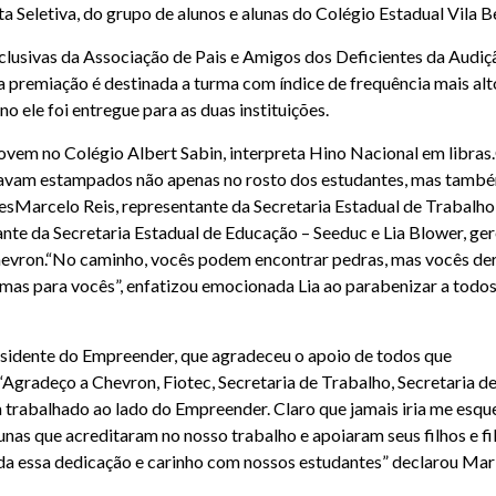
ta Seletiva, do grupo de alunos e alunas do Colégio Estadual Vila Be
clusivas da Associação de Pais e Amigos dos Deficientes da Audiç
 premiação é destinada a turma com índice de frequência mais alt
 ele foi entregue para as duas instituições.
stavam estampados não apenas no rosto dos estudantes, mas tamb
lesMarcelo Reis, representante da Secretaria Estadual de Trabalho
nte da Secretaria Estadual de Educação – Seeduc e Lia Blower, ge
Chevron.“No caminho, vocês podem encontrar pedras, mas vocês d
mas para vocês”, enfatizou emocionada Lia ao parabenizar a todos
esidente do Empreender, que agradeceu o apoio de todos que
“Agradeço a Chevron, Fiotec, Secretaria de Trabalho, Secretaria d
 trabalhado ao lado do Empreender. Claro que jamais iria me esqu
unas que acreditaram no nosso trabalho e apoiaram seus filhos e fi
a essa dedicação e carinho com nossos estudantes” declarou Mar