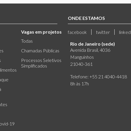
ONDE ESTAMOS
Vagas em projetos
facebook
twitter
linked
Todas
Rio de Janeiro (sede)
Avenida Brasil, 4036
es
Chamadas Públicas
Manguinhos
s
Processos Seletivos
21040-361
Simplificados
dimentos
Telefone: +55 21 4040-4418
aque
8h às 17h
à
ntes
ovid-19