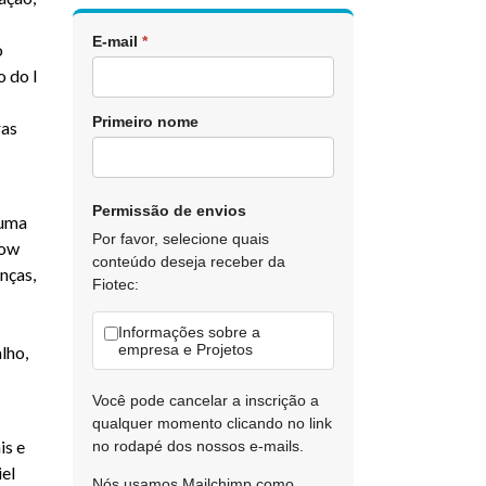
E-mail
*
o
 do I
Primeiro nome
ras
Permissão de envios
 uma
Por favor, selecione quais
how
conteúdo deseja receber da
nças,
Fiotec:
Informações sobre a
empresa e Projetos
lho,
Você pode cancelar a inscrição a
qualquer momento clicando no link
is e
no rodapé dos nossos e-mails.
el
Nós usamos Mailchimp como