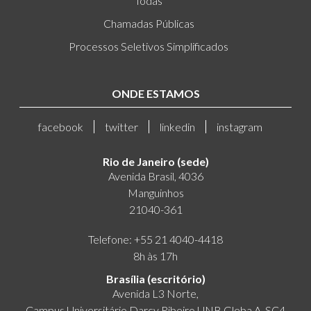
Todas
Chamadas Públicas
Processos Seletivos Simplificados
ONDE ESTAMOS
facebook
twitter
linkedin
instagram
Rio de Janeiro (sede)
Avenida Brasil, 4036
Manguinhos
21040-361
Telefone: +55 21 4040-4418
8h às 17h
Brasília (escritório)
Avenida L3 Norte,
Campus Universitário Darcy Ribeiro UNB Gleba A, SC4