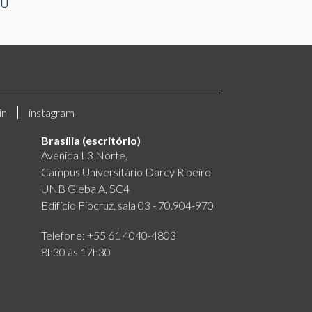
GU
in
instagram
Brasília (escritório)
Avenida L3 Norte,
Campus Universitário Darcy Ribeiro
UNB Gleba A, SC4
Edifício Fiocruz, sala 03 - 70.904-970
Telefone: +55 61 4040-4803
8h30 às 17h30