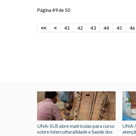
Página 49 de 50
41
42
43
44
45
46
UNA-SUS abre matrículas para curso
UNA-S
sobre Interculturalidade e Saúde dos
atençã