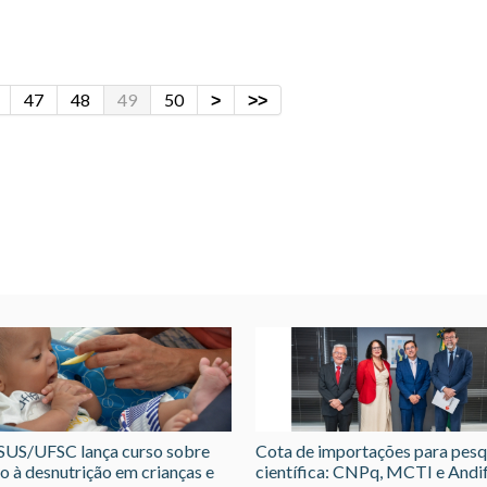
47
48
49
50
US/UFSC lança curso sobre
Cota de importações para pesq
o à desnutrição em crianças e
científica: CNPq, MCTI e Andi