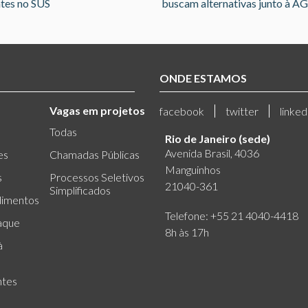
tes no SUS
buscam alternativas junto à A
ONDE ESTAMOS
Vagas em projetos
facebook
twitter
linked
Todas
Rio de Janeiro (sede)
Avenida Brasil, 4036
es
Chamadas Públicas
Manguinhos
s
Processos Seletivos
21040-361
Simplificados
dimentos
Telefone: +55 21 4040-4418
aque
8h às 17h
à
ntes