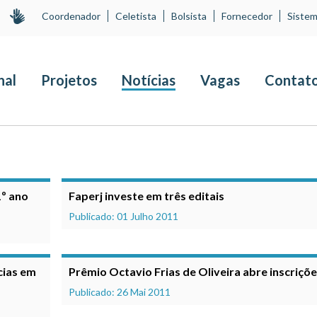
Coordenador
Celetista
Bolsista
Fornecedor
Sistem
nal
Projetos
Notícias
Vagas
Contat
1º ano
Faperj investe em três editais
Publicado: 01 Julho 2011
cias em
Prêmio Octavio Frias de Oliveira abre inscriçõ
Publicado: 26 Mai 2011