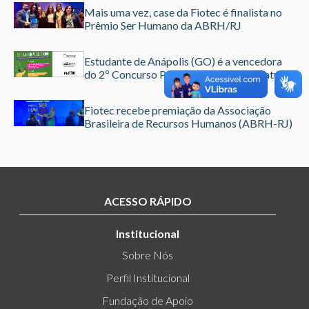
Mais uma vez, case da Fiotec é finalista no
Prêmio Ser Humano da ABRH/RJ
Estudante de Anápolis (GO) é a vencedora
do 2º Concurso Portinho Livre de Literatura
Fiotec recebe premiação da Associação
Brasileira de Recursos Humanos (ABRH-RJ)
ACESSO RÁPIDO
Institucional
Sobre Nós
Perfil Institucional
Fundação de Apoio