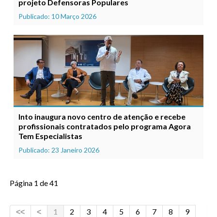
projeto Defensoras Populares
Publicado: 10 Março 2026
Into inaugura novo centro de atenção e recebe
profissionais contratados pelo programa Agora
Tem Especialistas
Publicado: 23 Janeiro 2026
Página 1 de 41
1
2
3
4
5
6
7
8
9