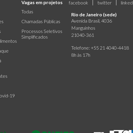
Vagas em projetos
facebook
twitter
linked
Todas
Rio de Janeiro (sede)
Avenida Brasil, 4036
es
Chamadas Públicas
Manguinhos
s
Processos Seletivos
21040-361
Simplificados
dimentos
Telefone: +55 21 4040-4418
aque
8h às 17h
à
ntes
ovid-19