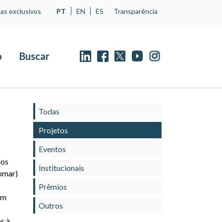
as exclusivos
PT
EN
ES
Transparência
o
Buscar
Todas
Projetos
Eventos
ios
Institucionais
omar)
Prêmios
em
Outros
s à