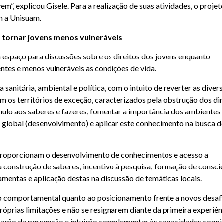
”, explicou Gisele. Para a realização de suas atividades, o projet
m a Unisuam.
a tornar jovens menos vulneráveis
m espaço para discussões sobre os direitos dos jovens enquanto
ntes e menos vulneráveis as condições de vida.
sanitária, ambiental e política, com o intuito de reverter as diver
 os territórios de exceção, caracterizados pela obstrução dos di
ímulo aos saberes e fazeres, fomentar a importância dos ambientes
 à global (desenvolvimento) e aplicar este conhecimento na busca d
e proporcionam o desenvolvimento de conhecimentos e acesso a
 construção de saberes; incentivo à pesquisa; formação de consci
ramentas e aplicação destas na discussão de temáticas locais.
ado comportamental quanto ao posicionamento frente a novos desaf
prias limitações e não se resignarem diante da primeira experiên
ação da percepção e intuição complementar às capacidades cogni