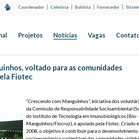
Coordenador
Celetista
Bolsista
Fornecedor
Sistem
nal
Projetos
Notícias
Vagas
Contat
inhos, voltado para as comunidades
ela Fiotec
“Crescendo com Manguinhos”, iniciativa dos voluntár
da Comissão de Responsabilidade Socioambiental (S
do
Instituto de Tecnologia em Imunobiológicos (Bio-
Manguinhos/Fiocruz), é apoiado pela Fiotec. Criado 
2008, o objetivo é contribuir para o desenvolvimento
socioeconômico sustentável das comunidades vizinha