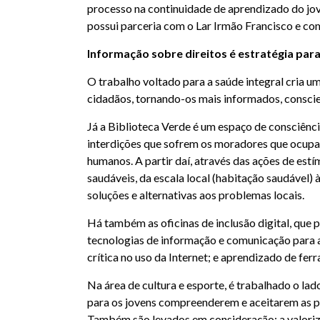
processo na continuidade de aprendizado do jovem
possui parceria com o Lar Irmão Francisco e co
Informação sobre direitos é estratégia par
O trabalho voltado para a saúde integral cria u
cidadãos, tornando-os mais informados, conscie
Já a Biblioteca Verde é um espaço de consciência 
interdições que sofrem os moradores que ocupam
humanos. A partir daí, através das ações de est
saudáveis, da escala local (habitação saudável)
soluções e alternativas aos problemas locais.
Há também as oficinas de inclusão digital, qu
tecnologias de informação e comunicação para a
crítica no uso da Internet; e aprendizado de fer
Na área de cultura e esporte, é trabalhado o l
para os jovens compreenderem e aceitarem as pró
Também são levados em consideração: a valoriz