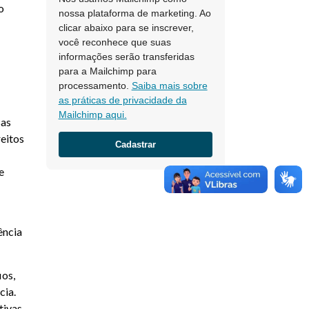
o
nossa plataforma de marketing. Ao
clicar abaixo para se inscrever,
você reconhece que suas
informações serão transferidas
para a Mailchimp para
processamento.
Saiba mais sobre
as práticas de privacidade da
Mailchimp aqui.
sas
reitos
e
ência
ios,
cia.
tivas