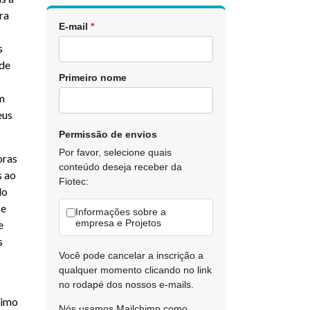
ra
E-mail
*
s
 de
Primeiro nome
om
eus
Permissão de envios
Por favor, selecione quais
oras
conteúdo deseja receber da
s ao
Fiotec:
do
 e
Informações sobre a
empresa e Projetos
e
s
Você pode cancelar a inscrição a
qualquer momento clicando no link
no rodapé dos nossos e-mails.
timo
Nós usamos Mailchimp como