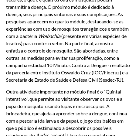
transmitir a doença. O próximo módulo é dedicado à
doença, seus principais sintomas e suas complicações. As
pesquisas aparecem no quarto módulo, destacando-se as
experiências com uso de mosquitos transgênicos e também
com a bactéria
Wolbachia
(presente em várias espécies de
insetos) para conter o vetor. Na parte final, a mostra
enfatiza o controle do mosquito. São abordadas, entre
outras, as medidas para evitar sua proliferação, como a
campanha estadual 10 Minutos Contra a Dengue - resultado
da parceria entre Instituto Oswaldo Cruz (IOC/Fiocruz) e a
Secretaria de Estado de Saúde e Defesa Civil (Sesdec/RJ).
Outra atividade importante no módulo final é o “Quintal
Interativo”, que permite ao visitante observar os ovos e a
pupa do mosquito, usando lupas e microscópios. A
brincadeira, que ajuda a aprender sobre a dengue, continua
com a pescaria (da larva e da pupa), o jogo dos balões em
que o público é estimulado a descobrir os possíveis
criadouros do
Aedes aegypti
. Uma área especial com