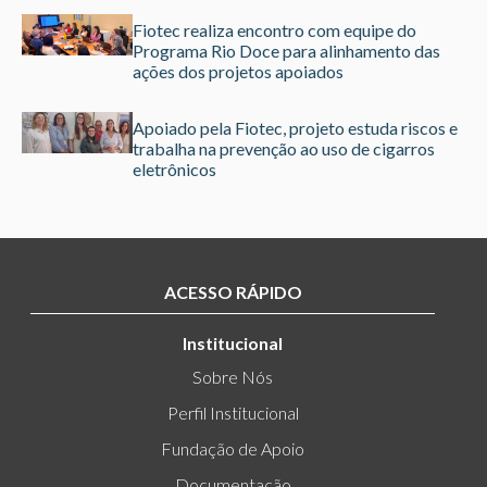
Fiotec realiza encontro com equipe do
Programa Rio Doce para alinhamento das
ações dos projetos apoiados
Apoiado pela Fiotec, projeto estuda riscos e
trabalha na prevenção ao uso de cigarros
eletrônicos
ACESSO RÁPIDO
Institucional
Sobre Nós
Perfil Institucional
Fundação de Apoio
Documentação