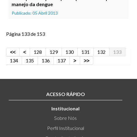
manejo da dengue
Publicado: 05 Abril 2013
Página 133 de 153
128
129
130
131
132
133
134
135
136
137
ACESSO RÁPIDO
Institucional
Sobre Nós
Perfil Institucional