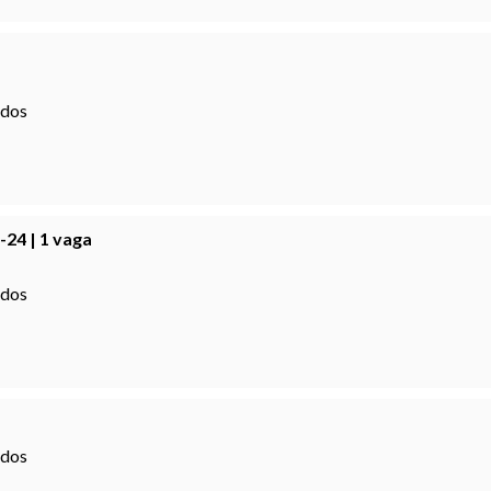
ados
-24 | 1 vaga
ados
ados