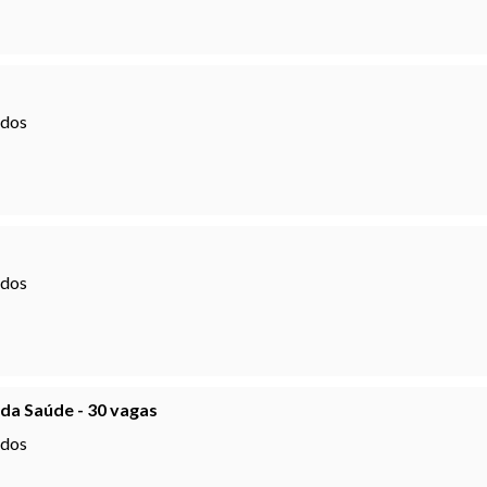
ados
ados
 da Saúde - 30 vagas
ados