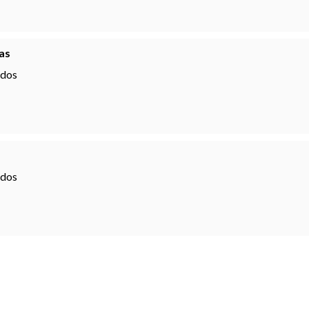
as
ados
ados