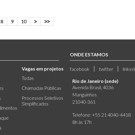
8
9
10
ONDE ESTAMOS
Vagas em projetos
facebook
twitter
linked
Todas
Rio de Janeiro (sede)
Avenida Brasil, 4036
es
Chamadas Públicas
Manguinhos
s
Processos Seletivos
21040-361
Simplificados
dimentos
Telefone: +55 21 4040-4418
aque
8h às 17h
à