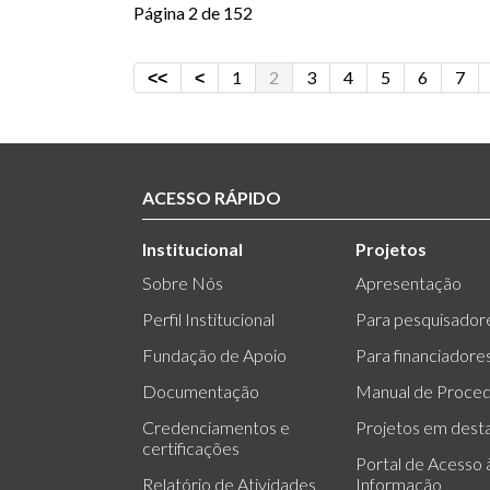
Página 2 de 152
1
2
3
4
5
6
7
ACESSO RÁPIDO
Institucional
Projetos
Sobre Nós
Apresentação
Perfil Institucional
Para pesquisador
Fundação de Apoio
Para financiadore
Documentação
Manual de Proce
Credenciamentos e
Projetos em dest
certificações
Portal de Acesso 
Relatório de Atividades
Informação