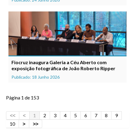
Fiocruz inaugura Galeria a Céu Aberto com
exposição fotográfica de João Roberto Ripper
Publicado: 18 Junho 2026
Página 1 de 153
1
2
3
4
5
6
7
8
9
10