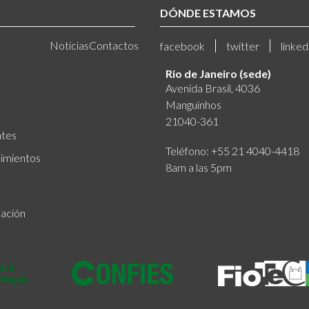
DÓNDE ESTAMOS
Noticias
Contactos
facebook
twitter
linked
Rio de Janeiro (sede)
Avenida Brasil, 4036
Manguinhos
21040-361
ntes
Teléfono: +55 21 4040-4418
imientos
8am a las 5pm
mación