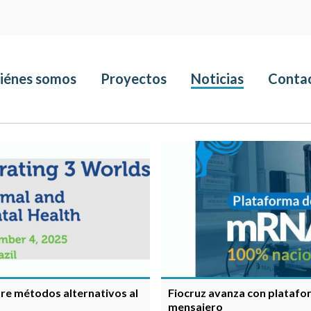
iénes somos
Proyectos
Noticias
Conta
re métodos alternativos al
Fiocruz avanza con platafo
mensajero