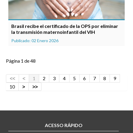
Brasil recibe el certificado de la OPS por eliminar
la transmisión maternoinfantil del VIH
Publicado: 02 Enero 2026
Página 1 de 48
1
2
3
4
5
6
7
8
9
10
ACESSO RÁPIDO