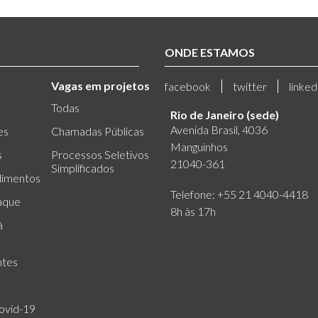
ONDE ESTAMOS
Vagas em projetos
facebook
twitter
linked
Todas
Rio de Janeiro (sede)
Avenida Brasil, 4036
es
Chamadas Públicas
Manguinhos
s
Processos Seletivos
21040-361
Simplificados
dimentos
Telefone: +55 21 4040-4418
aque
8h às 17h
à
ntes
ovid-19